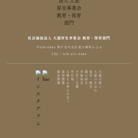
社会福祉法人 大慈厚生事業会 教育・保育部門
〒650-0044 神戸市中央区東川崎町6-2-6
TEL / 078-671-0684
提出書類
採用情報
入園をお考えの方へ
所在地
子育て支援
学童保育
園の紹介
保育・教育
大慈のあゆみ
大慈の想い