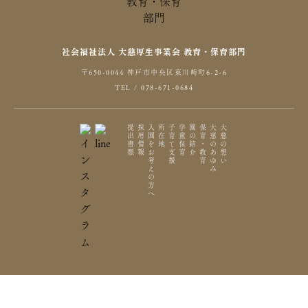
社会福祉法人 大慈厚生事業会 教育・保育部門
〒650-0044 神戸市中央区東川崎町6-2-6
TEL / 078-671-0684
提出書類
採用情報
入園をお考えの方へ
所在地
子育て支援
学童保育
園の紹介
保育・教育
大慈のあゆみ
大慈の想い