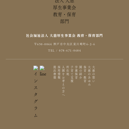
社会福祉法人 大慈厚生事業会 教育・保育部門
〒650-0044 神戸市中央区東川崎町6-2-6
TEL / 078-671-0684
提出書類
採用情報
入園をお考えの方へ
所在地
子育て支援
学童保育
園の紹介
保育・教育
大慈のあゆみ
大慈の想い