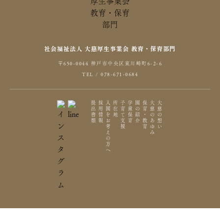
社会福祉法人 大慈厚生事業会 教育・保育部門
〒650-0044 神戸市中央区東川崎町6-2-6
TEL / 078-671-0684
提出書類
採用情報
入園をお考えの方へ
所在地
子育て支援
学童保育
園の紹介
保育・教育
大慈のあゆみ
大慈の想い