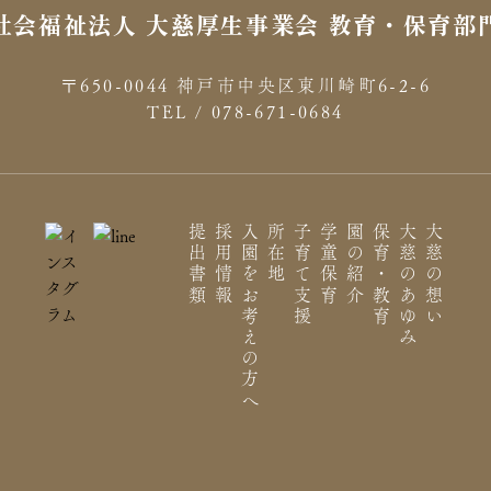
社会福祉法人 大慈厚生事業会 教育・保育部
〒650-0044 神戸市中央区東川崎町6-2-6
TEL / 078-671-0684
提出書類
採用情報
入園をお考えの方へ
所在地
子育て支援
学童保育
園の紹介
保育・教育
大慈のあゆみ
大慈の想い