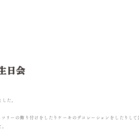
誕生日会
ました。
スツリーの飾り付けをしたりケーキのデコレーションをしたりして
た。