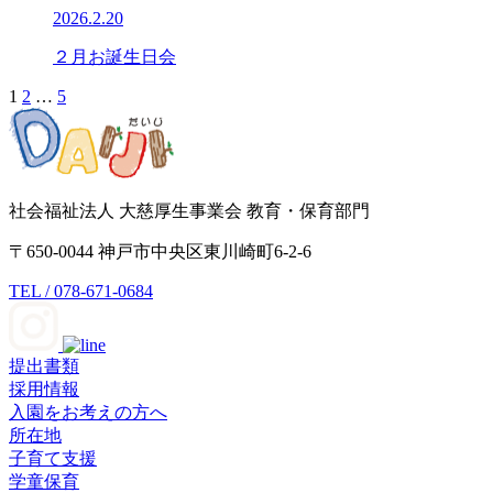
2026.2.20
２月お誕生日会
1
2
…
5
投
稿
の
ペ
社会福祉法人 大慈厚生事業会 教育・保育部門
ー
〒650-0044 神戸市中央区東川崎町6-2-6
ジ
TEL / 078-671-0684
送
り
提出書類
採用情報
入園をお考えの方へ
所在地
子育て支援
学童保育