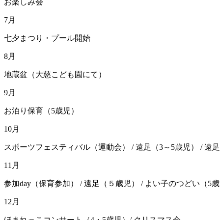
お楽しみ会
7月
七夕まつり・プール開始
8月
地蔵盆（大慈こども園にて）
9月
お泊り保育（5歳児）
10月
スポーツフェスティバル（運動会） / 遠足（3～5歳児） / 遠
11月
参加day（保育参加） / 遠足（５歳児） / よい子のつどい（5歳
12月
ほまれっこコンサート（4・5歳児）/ クリスマス会